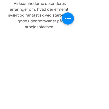
Virksomhederne deler deres
erfaringer om, hvad der er nemt,
svært og fantastisk ved starte nye
gode udendørsvaner på
arbejdspladsen.​
Læs mere
- Kom ud af kontoret og ind i
naturen
Kontakt
+45 41 62 48 87